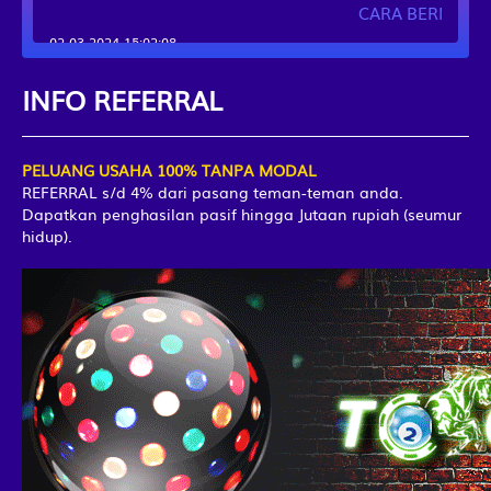
RMAIN TOGEL
02-03-2024 15:02:08
INFO REFERRAL
PELUANG USAHA 100% TANPA MODAL
REFERRAL s/d 4% dari pasang teman-teman anda.
Dapatkan penghasilan pasif hingga Jutaan rupiah (seumur
hidup).