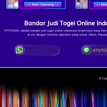
Bandar Judi Togel Online In
KTVTOGEL adalah bandar judi togel online indonesia terpercaya yang meny
di sini dengan fasilitas operator yang online 24jam. P
KTVTO
© Cop