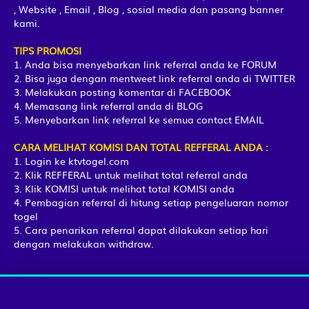
, Website , Email , Blog , sosial media dan pasang banner
kami.
TIPS PROMOSI
1. Anda bisa menyebarkan link referral anda ke FORUM
2. Bisa juga dengan mentweet link referral anda di TWITTER
3. Melakukan posting komentar di FACEBOOK
4. Memasang link referral anda di BLOG
5. Menyebarkan link referral ke semua contact EMAIL
CARA MELIHAT KOMISI DAN TOTAL REFFERAL ANDA :
1. Login ke ktvtogel.com
2. Klik REFFERAL untuk melihat total referral anda
3. Klik KOMISI untuk melihat total KOMISI anda
4. Pembagian referral di hitung setiap pengeluaran nomor
togel
5. Cara penarikan referral dapat dilakukan setiap hari
dengan melakukan withdraw.