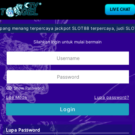
LIVE CHAT
+
mpang menang terpercaya jackpot SLOT88 terpercaya, judi SLO
Silahkan login untuk mulai bermain
Show Password
Lite Mode
Lupa password?
Login
Lupa Password