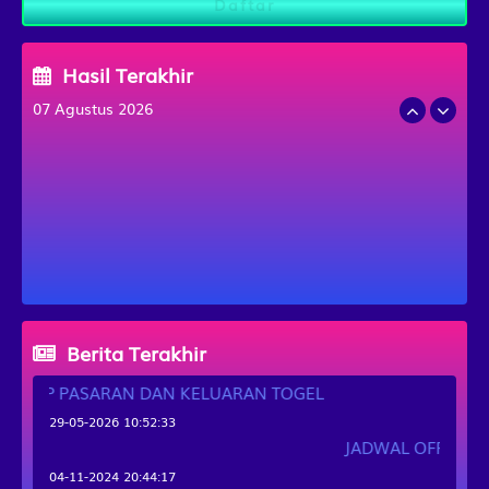
Daftar
Hasil Terakhir
07 Agustus 2026
WASHINGTON
6119
BULLSEYE
4853
SEOUL
3816
SYDNEY
3712
Berita Terakhir
JADWAL TUTUP PASARAN DAN KELUARAN TOGEL
29-05-2026 10:52:33
LINE BANK
04-11-2024 20:44:17