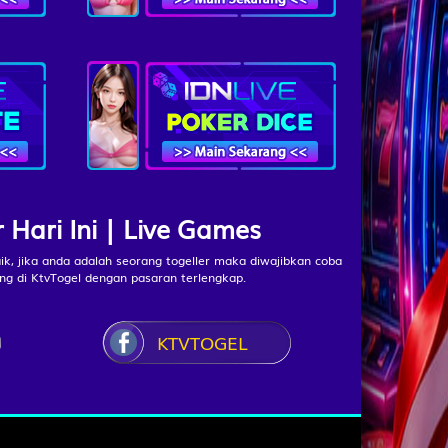
 Hari Ini
|
Live Games
ik, jika anda adalah seorang togeller maka diwajibkan coba
ng di KtvTogel dengan pasaran terlengkap.
KTVTOGEL