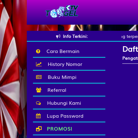
+
L link situs SLOT gacor hari ini gampang menang terpercaya jac
Info Terkini:
Daft
Cara Bermain
Pengat
History Nomor
Buku Mimpi
Referral
Hubungi Kami
Lupa Password
PROMOSI