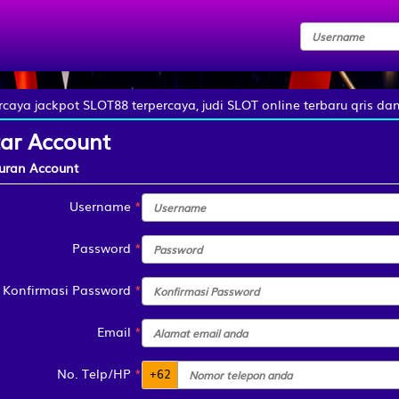
kpot SLOT88 terpercaya, judi SLOT online terbaru qris dan maxw
ar Account
uran Account
Username
*
Password
*
Konfirmasi Password
*
Email
*
No. Telp/HP
*
+62